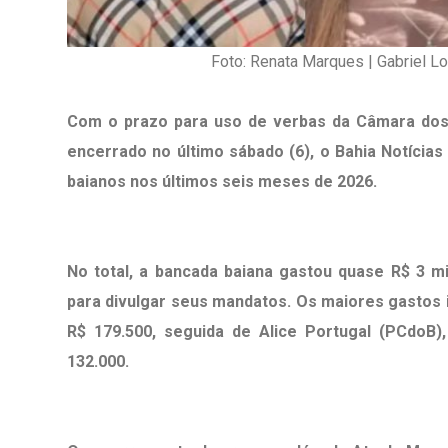
Foto: Renata Marques | Gabriel L
Com o prazo para uso de verbas da Câmara dos 
encerrado no último sábado (6), o Bahia Notícia
1º Dia - São Pedro Do Ba
baianos nos últimos seis meses de 2026.
D’água
01 JUL 2018
No total, a bancada baiana gastou quase R$ 3 
para divulgar seus mandatos. Os maiores gastos 
R$ 179.500, seguida de Alice Portugal (PCdoB)
132.000.