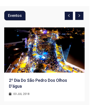
Eventos
1º Dia -
D’água
01 JUL 
2º Dia Do São Pedro Dos Olhos
D'água
03 JUL 2018