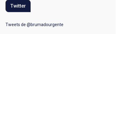
Twitter
Moda
Mundo
Tweets de @brumadourgente
Música
Oportunidades
Polícia
Política
Regional
Religião
Saúde
Segurança