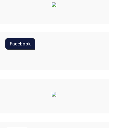
Curiosidades
Diversão
Economia
Editoriais
Facebook
Educação
Eleições 2022
Emprego
Esporte
Habitação
Justiça
Meio Ambiente