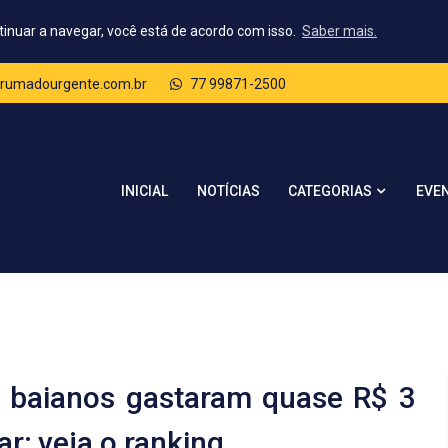
tinuar a navegar, você está de acordo com isso.
Saber mais.
rumadourgente.com.br
77 99871-2500
CATEGORIAS
INICIAL
NOTÍCIAS
EVE
s baianos gastaram quase R$ 3
r; veja o ranking