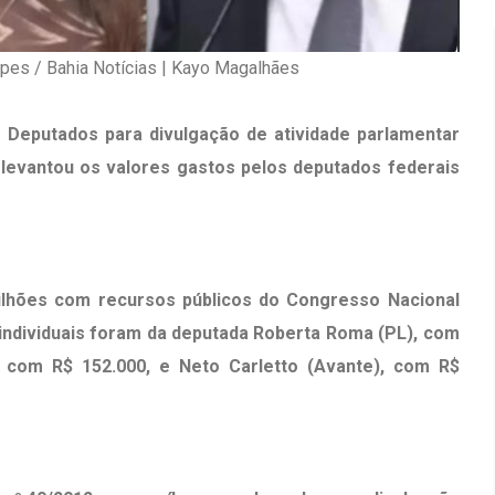
opes / Bahia Notícias | Kayo Magalhães
Deputados para divulgação de atividade parlamentar
s levantou os valores gastos pelos deputados federais
irro Olhos
Inauguração Da Franquia HINODE
CENTER Em Brumado
09 JAN 2018
milhões com recursos públicos do Congresso Nacional
individuais foram da deputada Roberta Roma (PL), com
, com R$ 152.000, e Neto Carletto (Avante), com R$