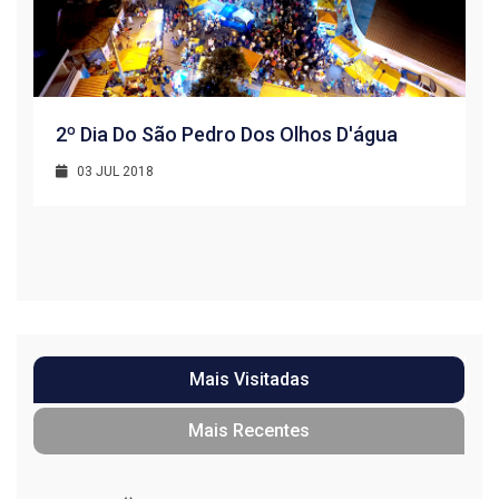
2º Dia Do São Pedro Dos Olhos D'água
03 JUL 2018
R
1
Mais Visitadas
Mais Recentes