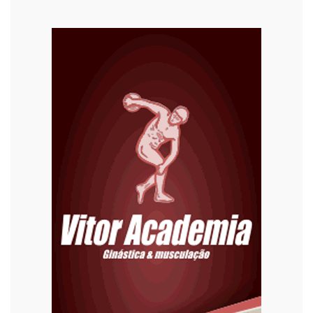
Cultura
Curiosidades
Diversão
Economia
Editoriais
Educação
Eleições 2022
Emprego
Esporte
Habitação
Justiça