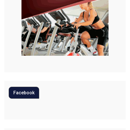
Meio Ambiente
Moda
Mundo
Música
Oportunidades
Polícia
Política
Facebook
Regional
Religião
Saúde