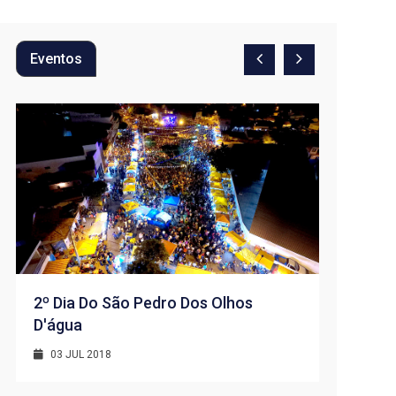
Eventos
2º Dia Do São Pedro Dos Olhos
D'água
1º Dia -
D’água
03 JUL 2018
01 JUL 