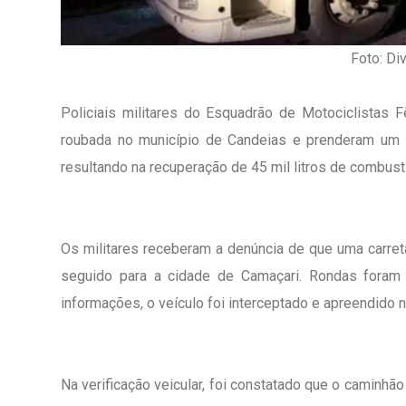
Foto: Di
Policiais militares do Esquadrão de Motociclistas 
roubada no município de Candeias e prenderam um su
resultando na recuperação de 45 mil litros de combustí
Os militares receberam a denúncia de que uma carret
seguido para a cidade de Camaçari. Rondas foram r
informações, o veículo foi interceptado e apreendido n
1º Dia - São Pedro Do Ba
D’água
Na verificação veicular, foi constatado que o caminhão
01 JUL 2018