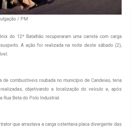
vulgação / PM
Fênix do 12º Batalhão recuperaram uma carreta com carga
speito. A ação foi realizada na noite deste sábado (2),
vel.
a de combustíveis roubada no município de Candeias, teria
ealizadas, objetivando a localização do veículo e, após
a Rua Beta do Polo Industrial.
Inauguração Da Franquia HINODE
irro Olhos
CENTER Em Brumado
 trator que arrastava a carga ostentava placa divergente das
09 JAN 2018