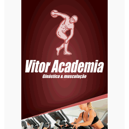
Economia
Editoriais
Educação
Eleições 2022
Emprego
Esporte
Habitação
Justiça
Meio Ambiente
Moda