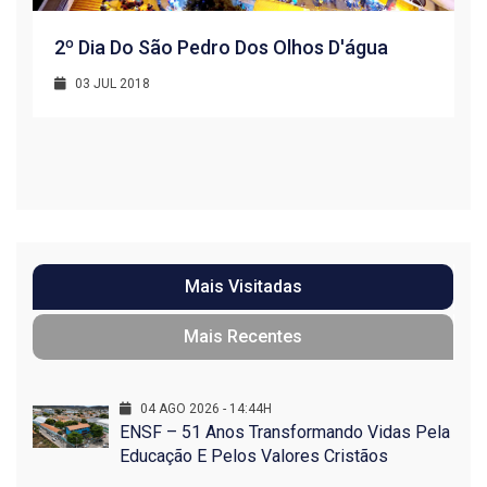
2º Dia Do São Pedro Dos Olhos D'água
03 JUL 2018
R
1
Mais Visitadas
Mais Recentes
04 AGO 2026 - 14:44H
ENSF – 51 Anos Transformando Vidas Pela
Educação E Pelos Valores Cristãos