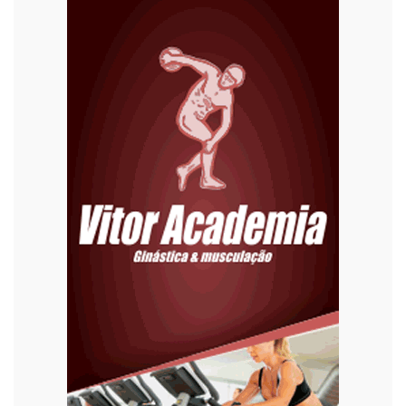
Diversão
Economia
Editoriais
Educação
Eleições 2022
Emprego
Esporte
Habitação
Justiça
Meio Ambiente
Moda