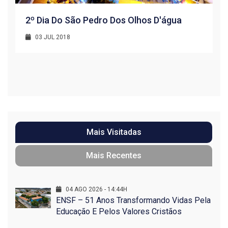
2º Dia Do São Pedro Dos Olhos D'água
03 JUL 2018
R
1
Mais Visitadas
Mais Recentes
04 AGO 2026 - 14:44H
ENSF – 51 Anos Transformando Vidas Pela
Educação E Pelos Valores Cristãos