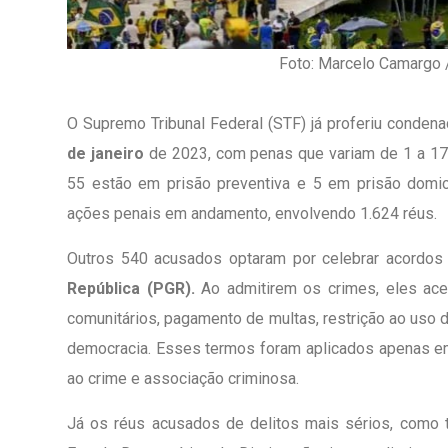
Foto: Marcelo Camargo 
O Supremo Tribunal Federal (STF) já proferiu conden
de janeiro
de 2023, com penas que variam de 1 a 17 
55 estão em prisão preventiva e 5 em prisão domic
ações penais em andamento, envolvendo 1.624 réus.
Outros 540 acusados optaram por celebrar acordo
República (PGR).
Ao admitirem os crimes, eles ace
comunitários, pagamento de multas, restrição ao uso d
democracia. Esses termos foram aplicados apenas e
1º Dia - São Pedro Do Ba
ao crime e associação criminosa.
D’água
Já os réus acusados de delitos mais sérios, como t
01 JUL 2018