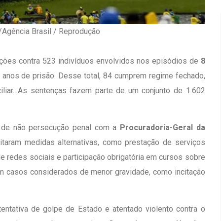
/Agência Brasil / Reprodução
ações contra 523 indivíduos envolvidos nos episódios de
8
anos de prisão. Desse total, 84 cumprem regime fechado,
iliar. As sentenças fazem parte de um conjunto de 1.602
s de não persecução penal com a
Procuradoria-Geral da
itaram medidas alternativas, como prestação de serviços
e redes sociais e participação obrigatória em cursos sobre
m casos considerados de menor gravidade, como incitação
Inauguração Da Franquia HINODE
irro Olhos
CENTER Em Brumado
entativa de golpe de Estado e atentado violento contra o
09 JAN 2018