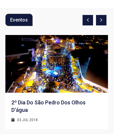
Eventos
2º Dia Do São Pedro Dos Olhos
D'água
1º Dia -
D’água
03 JUL 2018
01 JUL 