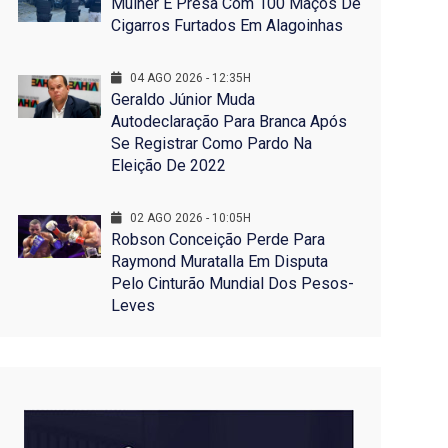
Mulher É Presa Com 100 Maços De
Cigarros Furtados Em Alagoinhas
04 AGO 2026 - 12:35H
Geraldo Júnior Muda
Autodeclaração Para Branca Após
Se Registrar Como Pardo Na
Eleição De 2022
02 AGO 2026 - 10:05H
Robson Conceição Perde Para
Raymond Muratalla Em Disputa
Pelo Cinturão Mundial Dos Pesos-
Leves